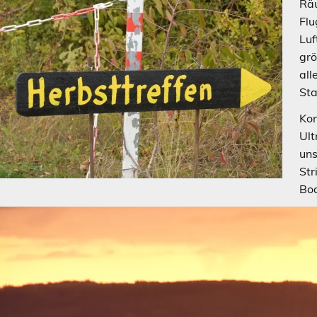
Räu
Flu
Luf
grö
all
Sta
Kon
Ult
uns
Str
Bod