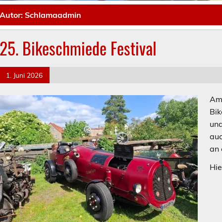
Autor:
Schlamaadmin
25. Bikeschmiede Festival
1. Juni 2026
Am 
Bik
und
auc
an 
Hie