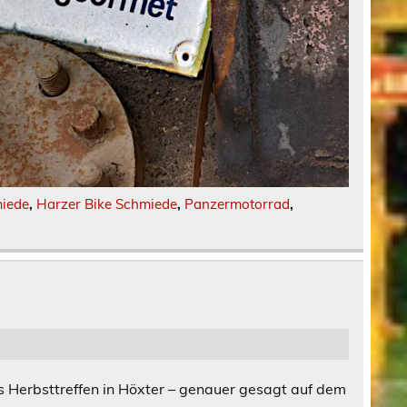
iede
,
Harzer Bike Schmiede
,
Panzermotorrad
,
 Herbsttreffen in Höxter – genauer gesagt auf dem