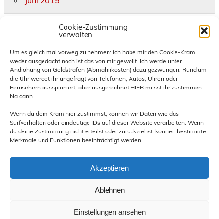
Juni 2015
Cookie-Zustimmung
Kategorien
verwalten
Allgemein
Um es gleich mal vorweg zu nehmen: ich habe mir den Cookie-Kram
weder ausgedacht noch ist das von mir gewollt. Ich werde unter
diverse Termine und Treffen
Androhung von Geldstrafen (Abmahnkosten) dazu gezwungen. Rund um
eigene Termine und Treffen
die Uhr werdet ihr ungefragt von Telefonen, Autos, Uhren oder
Hornburg
Fernsehern ausspioniert, aber ausgerechnet HIER müsst ihr zustimmen.
Na dann...
News und Infos
Presse
Wenn du dem Kram hier zustimmst, können wir Daten wie das
Reiseberichte
Surfverhalten oder eindeutige IDs auf dieser Website verarbeiten. Wenn
du deine Zustimmung nicht erteilst oder zurückziehst, können bestimmte
Rückblick besuchte Treffen
Merkmale und Funktionen beeinträchtigt werden.
Rückblick eigene Treffen
Technik
Akzeptieren
Ablehnen
Einstellungen ansehen