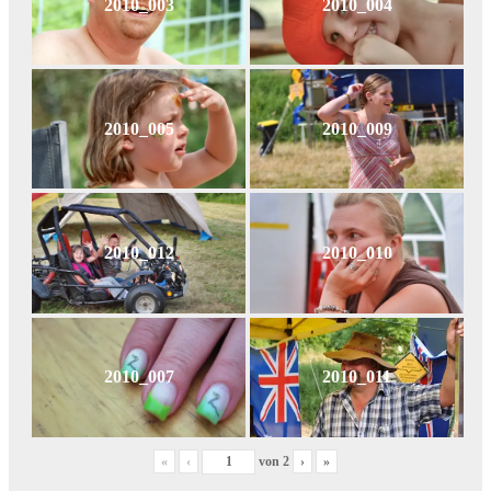
2010_003
2010_004
2010_005
2010_009
2010_012
2010_010
2010_007
2010_011
«
‹
von
2
›
»