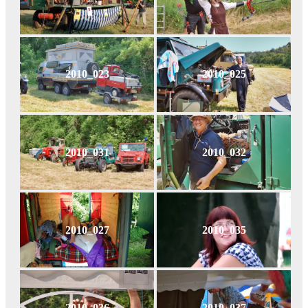
2010_023
2010_025
2010_031
2010_032
2010_027
2010_035
2010_036
2010_037