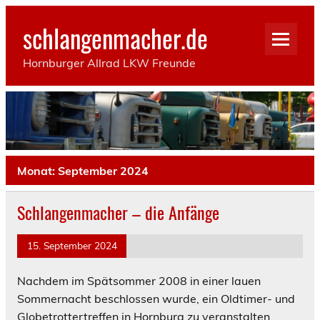
Skip
to
schlangenmacher.de
content
Hornburger Allrad LKW Freunde
Monat:
September 2024
Schlangenmacher – die Anfänge
15. September 2024
Nachdem im Spätsommer 2008 in einer lauen
Sommernacht beschlossen wurde, ein Oldtimer- und
Globetrottertreffen in Hornburg zu veranstalten,