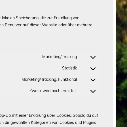
lokalen Speicherung, die zur Erstellung von
n Benutzer auf dieser Website oder über mehrere
Marketing/Tracking
Consent
to
Statistik
Consent
service
to
Marketing/Tracking, Funktional
google-
Consent
service
fonts
to
Zweck wird noch ermittelt
vimeo
Consent
service
to
youtube
service
sonstiges
op-Up mit einer Erklärung über Cookies. Sobald du auf
e von dir gewählten Kategorien von Cookies und Plugins