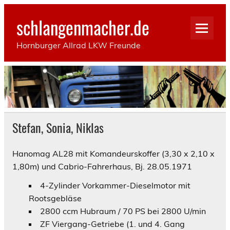
Skip
to
schlangenmacher.de
content
Hornburger Allrad LKW Freunde
Stefan, Sonia, Niklas
Hanomag AL28 mit Komandeurskoffer (3,30 x 2,10 x
1,80m) und Cabrio-Fahrerhaus, Bj. 28.05.1971
4-Zylinder Vorkammer-Dieselmotor mit
Rootsgebläse
2800 ccm Hubraum / 70 PS bei 2800 U/min
ZF Viergang-Getriebe (1. und 4. Gang