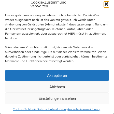
Kategorien
Cookie-Zustimmung
verwalten
Allgemein
Um es gleich mal vorweg zu nehmen: ich habe mir den Cookie-Kram
weder ausgedacht noch ist das von mir gewollt. Ich werde unter
diverse Termine und Treffen
Androhung von Geldstrafen (Abmahnkosten) dazu gezwungen. Rund um
eigene Termine und Treffen
die Uhr werdet ihr ungefragt von Telefonen, Autos, Uhren oder
Hornburg
Fernsehern ausspioniert, aber ausgerechnet HIER müsst ihr zustimmen.
Na dann...
News und Infos
Presse
Wenn du dem Kram hier zustimmst, können wir Daten wie das
Reiseberichte
Surfverhalten oder eindeutige IDs auf dieser Website verarbeiten. Wenn
du deine Zustimmung nicht erteilst oder zurückziehst, können bestimmte
Rückblick besuchte Treffen
Merkmale und Funktionen beeinträchtigt werden.
Rückblick eigene Treffen
Technik
Akzeptieren
Ablehnen
Einstellungen ansehen
Erstellt mit
WordPress
und
Leeway
.
Cookie-Richtlinie
Datenschutzerklärung
Anbieterkennzeichnung