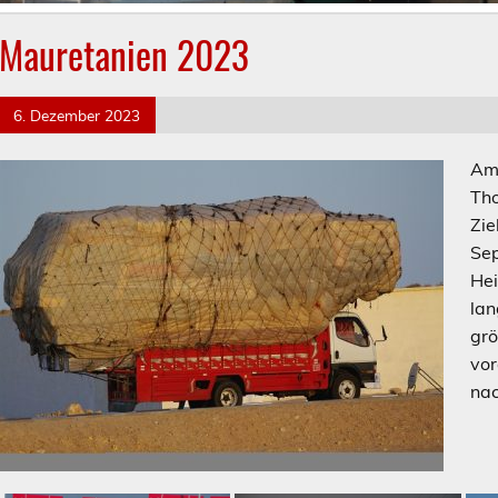
Mauretanien 2023
6. Dezember 2023
Am 
Tho
Zie
Sep
Hei
lan
grö
vor
nac