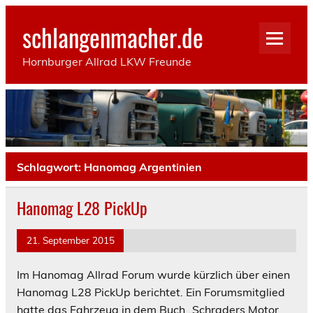
Skip
to
schlangenmacher.de
content
Hornburger Allrad LKW Freunde
Schlagwort:
Hanomag Argentinien
Hanomag L28 PickUp
21. September 2015
Im Hanomag Allrad Forum wurde kürzlich über einen
Hanomag L28 PickUp berichtet. Ein Forumsmitglied
hatte das Fahrzeug in dem Buch „Schraders Motor