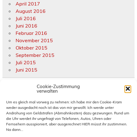
April 2017
August 2016
Juli 2016
Juni 2016
Februar 2016
November 2015
Oktober 2015
September 2015
Juli 2015
Juni 2015
Cookie-Zustimmung
Kategorien
verwalten
Allgemein
Um es gleich mal vorweg zu nehmen: ich habe mir den Cookie-Kram
weder ausgedacht noch ist das von mir gewollt. Ich werde unter
diverse Termine und Treffen
Androhung von Geldstrafen (Abmahnkosten) dazu gezwungen. Rund um
eigene Termine und Treffen
die Uhr werdet ihr ungefragt von Telefonen, Autos, Uhren oder
Hornburg
Fernsehern ausspioniert, aber ausgerechnet HIER müsst ihr zustimmen.
Na dann...
News und Infos