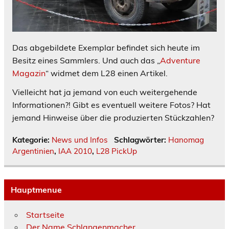
Das abgebildete Exemplar befindet sich heute im
Besitz eines Sammlers. Und auch das „
Adventure
Magazin
“ widmet dem L28 einen Artikel.
Vielleicht hat ja jemand von euch weitergehende
Informationen?! Gibt es eventuell weitere Fotos? Hat
jemand Hinweise über die produzierten Stückzahlen?
Kategorie:
News und Infos
Schlagwörter:
Hanomag
Argentinien
,
IAA 2010
,
L28 PickUp
Hauptmenue
Startseite
Der Name Schlangenmacher