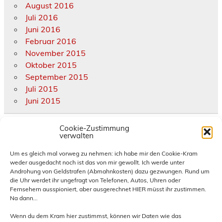
August 2016
Juli 2016
Juni 2016
Februar 2016
November 2015
Oktober 2015
September 2015
Juli 2015
Juni 2015
Kategorien
Cookie-Zustimmung
verwalten
Allgemein
Um es gleich mal vorweg zu nehmen: ich habe mir den Cookie-Kram
weder ausgedacht noch ist das von mir gewollt. Ich werde unter
diverse Termine und Treffen
Androhung von Geldstrafen (Abmahnkosten) dazu gezwungen. Rund um
eigene Termine und Treffen
die Uhr werdet ihr ungefragt von Telefonen, Autos, Uhren oder
Hornburg
Fernsehern ausspioniert, aber ausgerechnet HIER müsst ihr zustimmen.
Na dann...
News und Infos
Presse
Wenn du dem Kram hier zustimmst, können wir Daten wie das