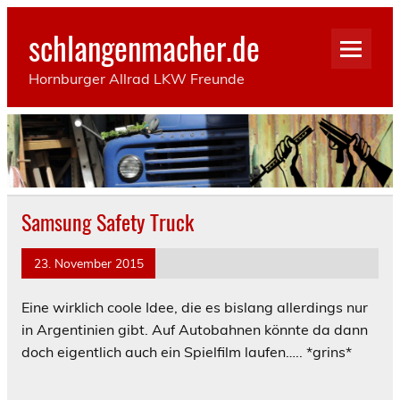
Skip
to
schlangenmacher.de
content
Hornburger Allrad LKW Freunde
Samsung Safety Truck
23. November 2015
Eine wirklich coole Idee, die es bislang allerdings nur
in Argentinien gibt. Auf Autobahnen könnte da dann
doch eigentlich auch ein Spielfilm laufen….. *grins*