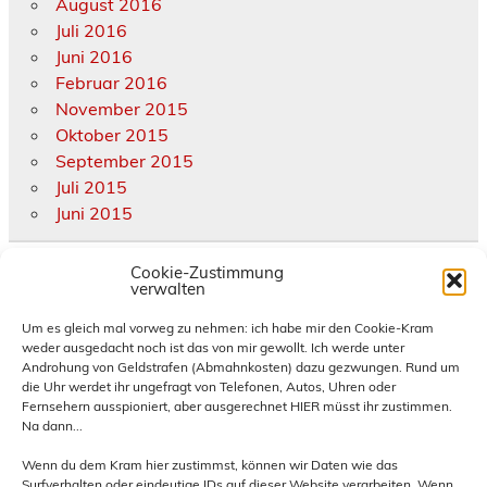
August 2016
Juli 2016
Juni 2016
Februar 2016
November 2015
Oktober 2015
September 2015
Juli 2015
Juni 2015
Cookie-Zustimmung
Kategorien
verwalten
Allgemein
Um es gleich mal vorweg zu nehmen: ich habe mir den Cookie-Kram
weder ausgedacht noch ist das von mir gewollt. Ich werde unter
diverse Termine und Treffen
Androhung von Geldstrafen (Abmahnkosten) dazu gezwungen. Rund um
eigene Termine und Treffen
die Uhr werdet ihr ungefragt von Telefonen, Autos, Uhren oder
Hornburg
Fernsehern ausspioniert, aber ausgerechnet HIER müsst ihr zustimmen.
Na dann...
News und Infos
Presse
Wenn du dem Kram hier zustimmst, können wir Daten wie das
Reiseberichte
Surfverhalten oder eindeutige IDs auf dieser Website verarbeiten. Wenn