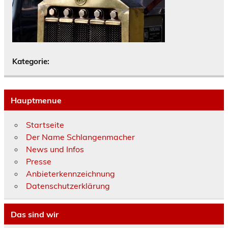
Kategorie:
Hauptmenue
Startseite
Der Name Schlangenmacher
News und Infos
Presse
Anbieterkennzeichnung
Datenschutzerklärung
Das sind wir