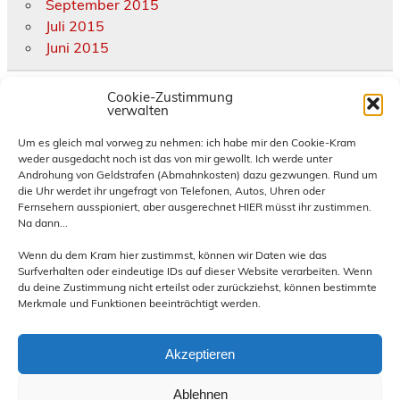
September 2015
Juli 2015
Juni 2015
Kategorien
Cookie-Zustimmung
verwalten
Allgemein
Um es gleich mal vorweg zu nehmen: ich habe mir den Cookie-Kram
weder ausgedacht noch ist das von mir gewollt. Ich werde unter
diverse Termine und Treffen
Androhung von Geldstrafen (Abmahnkosten) dazu gezwungen. Rund um
eigene Termine und Treffen
die Uhr werdet ihr ungefragt von Telefonen, Autos, Uhren oder
Hornburg
Fernsehern ausspioniert, aber ausgerechnet HIER müsst ihr zustimmen.
Na dann...
News und Infos
Presse
Wenn du dem Kram hier zustimmst, können wir Daten wie das
Reiseberichte
Surfverhalten oder eindeutige IDs auf dieser Website verarbeiten. Wenn
du deine Zustimmung nicht erteilst oder zurückziehst, können bestimmte
Rückblick besuchte Treffen
Merkmale und Funktionen beeinträchtigt werden.
Rückblick eigene Treffen
Technik
Akzeptieren
Ablehnen