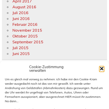
April 2017
August 2016
Juli 2016
Juni 2016
Februar 2016
November 2015
Oktober 2015
September 2015
Juli 2015
Juni 2015
Cookie-Zustimmung
Kategorien
verwalten
Allgemein
Um es gleich mal vorweg zu nehmen: ich habe mir den Cookie-Kram
weder ausgedacht noch ist das von mir gewollt. Ich werde unter
diverse Termine und Treffen
Androhung von Geldstrafen (Abmahnkosten) dazu gezwungen. Rund um
eigene Termine und Treffen
die Uhr werdet ihr ungefragt von Telefonen, Autos, Uhren oder
Hornburg
Fernsehern ausspioniert, aber ausgerechnet HIER müsst ihr zustimmen.
Na dann...
News und Infos
Presse