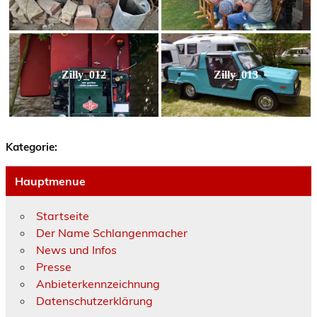
Zilly_012
Zilly_013
Kategorie:
Hauptmenue
Startseite
Der Name Schlangenmacher
News und Infos
Presse
Anbieterkennzeichnung
Datenschutzerklärung