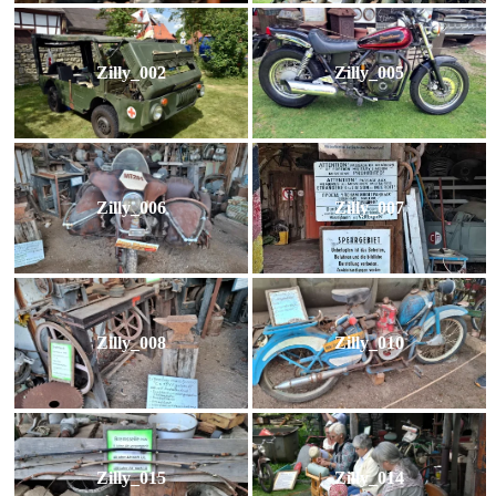
Zilly_002
Zilly_005
Zilly_006
Zilly_007
Zilly_008
Zilly_010
Zilly_015
Zilly_014