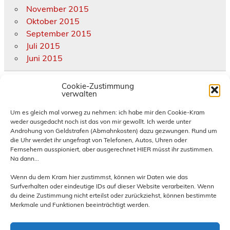
November 2015
Oktober 2015
September 2015
Juli 2015
Juni 2015
Kategorien
Cookie-Zustimmung
verwalten
Allgemein
Um es gleich mal vorweg zu nehmen: ich habe mir den Cookie-Kram
weder ausgedacht noch ist das von mir gewollt. Ich werde unter
diverse Termine und Treffen
Androhung von Geldstrafen (Abmahnkosten) dazu gezwungen. Rund um
eigene Termine und Treffen
die Uhr werdet ihr ungefragt von Telefonen, Autos, Uhren oder
Hornburg
Fernsehern ausspioniert, aber ausgerechnet HIER müsst ihr zustimmen.
Na dann...
News und Infos
Presse
Wenn du dem Kram hier zustimmst, können wir Daten wie das
Reiseberichte
Surfverhalten oder eindeutige IDs auf dieser Website verarbeiten. Wenn
du deine Zustimmung nicht erteilst oder zurückziehst, können bestimmte
Rückblick besuchte Treffen
Merkmale und Funktionen beeinträchtigt werden.
Rückblick eigene Treffen
Technik