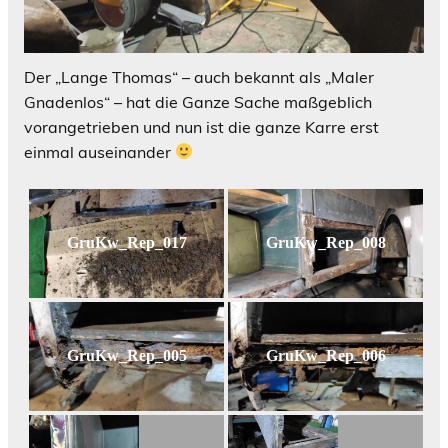
Der „Lange Thomas“ – auch bekannt als „Maler
Gnadenlos“ – hat die Ganze Sache maßgeblich
vorangetrieben und nun ist die ganze Karre erst
einmal auseinander
GruKw_Rep_017
GruKw_Rep_008
GruKw_Rep_005
GruKw_Rep_006