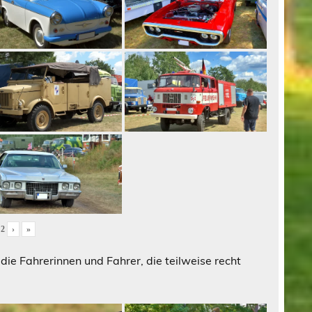
n
2
›
»
die Fahrerinnen und Fahrer, die teilweise recht