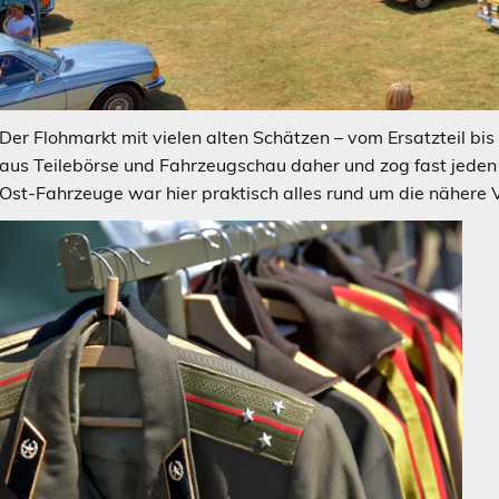
Der Flohmarkt mit vielen alten Schätzen – vom Ersatzteil bi
aus Teilebörse und Fahrzeugschau daher und zog fast jeden 
Ost-Fahrzeuge war hier praktisch alles rund um die nähere 