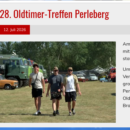
28. Oldtimer-Treffen Perleberg
12. Juli 2026
Am 
mit
sta
Um 
Ver
gro
Per
Old
Br